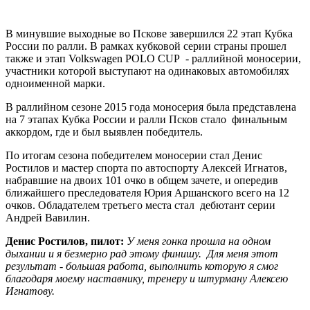
В минувшие выходные во Пскове завершился 22 этап Кубка
России по ралли. В рамках кубковой серии страны прошел
также и этап Volkswagen POLO CUP - раллийной моносерии,
участники которой выступают на одинаковых автомобилях
одноименной марки.
В раллийном сезоне 2015 года моносерия была представлена
на 7 этапах Кубка России и ралли Псков стало финальным
аккордом, где и был выявлен победитель.
По итогам сезона победителем моносерии стал Денис
Ростилов и мастер спорта по автоспорту Алексей Игнатов,
набравшие на двоих 101 очко в общем зачете, и опередив
ближайшего преследователя Юрия Аршанского всего на 12
очков. Обладателем третьего места стал дебютант серии
Андрей Вавилин.
Денис Ростилов, пилот:
У меня гонка прошла на одном
дыхании и я безмерно рад этому финишу. Для меня этот
результат - большая работа, выполнить которую я смог
благодаря моему наставнику, тренеру и штурману Алексею
Игнатову.