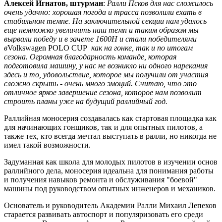
Алексей Игнатов, штурман
:
Ралли Псков для нас сложилось
очень удачно: хорошая погода и трасса позволили ехать в
стабильном темпе. На заключительной секции нам удалось
еще немножко увеличить наш темп и таким образом мы
вырвали победу и в зачете 1600Н и стали победителями
в
Volkswagen POLO CUP
как на гонке, так и по итогам
сезона. Огромная благодарность команде, которая
подготовила машину, у нас не возникло ни одного нарекания
здесь и то, удовольствие, которое мы получили от участия
сложно скрыть - очень много эмоций. Считаю, что это
отличное яркое завершение сезона, которое нам позволит
строить планы уже на будущий раллийный год.
Раллийная моносерия создавалась как стартовая площадка как
для начинающих гонщиков, так и для опытных пилотов, а
также тех, кто всегда мечтал выступать в ралли, но никогда не
имел такой возможности.
Задуманная как школа для молодых пилотов в изучении основ
раллийного дела, моносерия идеальна для понимания работы
и получения навыков ремонта и обслуживания "боевой"
машины под руководством опытных инженеров и механиков.
Основатель и руководитель Академии Ралли Михаил Лепехов
старается развивать автоспорт и популяризовать его среди