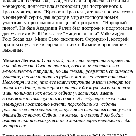
молодежи. В этом году Академия Ралли провела раллийный
монокубок, подготовила автомобили для построенного в
Грозном автодрома "Крепость Грозная", а также провела сезон
в кольцевой серии, дав дорогу в мир автоспорта новым
участникам при помощи кольцевой программы "Народный
пилот". На базе Академии Ралли был построен и подготовлен
для участия в РСКГ в классе "Национальный" Volkswagen
Polo Sedan для Мики Сало, экс-пилота Формулы-1, который
принимал участие в соревнованиях в Казани в прошедшие
выходные.
Михаил Лепехов:
Очень рад, что у нас получилось провести
еще один сезон. Было не просто, совсем не просто из-за
экономической ситуации, но мы смогли, удержать стоимость
участия, а если считать в рублях, то мы ее даже понизили.
Несмотря на то, что все комплектующие имеют импортное
происхождение, моносерия остается доступным вариантом,
и мы понимаем как важно сейчас участникам иметь
возможность выступать в гонках. В следующем сезоне мы
планируем постепенно начать переходить на "седаны"
российского производства, запуская их строительство уже в
ближайшее время. Сейчас и в кольце, и в ралли Polo Sedan
активно принимают участие и хорошо зарекомендовали себя
на трассах.