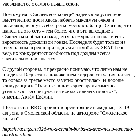
удерживал ее с самого начала сезона.
Поэтому на "Смоленском кольце" надеюсь на успешное
выступление: постараюсь набрать максимум очков и,
возможно, вернуть себе третье место в таблице. Считаю, что
шансы на это есть – тем более, что в эти выходные в
Смоленской области ожидается пасмурная погода, и есть
вероятность дождливой гонки. Последняя будет только на
руку нашим переднеприводным автомобилям SEAT Leon,
ведь их конкурентоспособность под дождем всегда
значительно повышается.
С другой стороны, я прекрасно понимаю, что легко нам не
придется. Ведь если с положением лидеров ситуация понятна,
то борьба за третье место заметно обострилась. И вообще
конкуренция в "Туринге" в последнее время заметно
усилилась – за счет участия новых сильных пилотов", –
отметил Артём Ерёмин.
Шестой этап RRC пройдет в предстоящие выходные, 18–19
августа, в Смоленской области, на автодроме "Смоленское
кольцо".
http://htracings.ru/326-rrc-a-eremin-borba-za-trete-mesto-zametno-
obostrilas.html