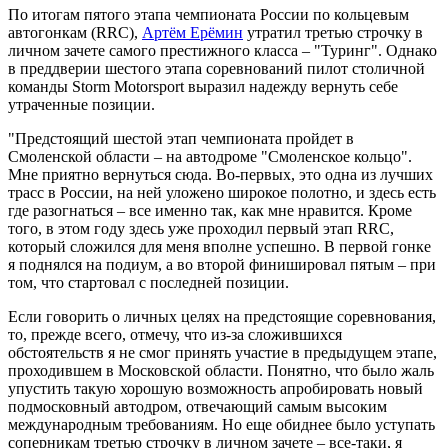
По итогам пятого этапа чемпионата России по кольцевым
автогонкам (RRC),
Артём Ерёмин
утратил третью строчку в
личном зачете самого престижного класса – "Туринг". Однако
в преддверии шестого этапа соревнований пилот столичной
команды Storm Motorsport выразил надежду вернуть себе
утраченные позиции.
"Предстоящий шестой этап чемпионата пройдет в
Смоленской области – на автодроме "Смоленское кольцо".
Мне приятно вернуться сюда. Во-первых, это одна из лучших
трасс в России, на ней уложено широкое полотно, и здесь есть
где разогнаться – все именно так, как мне нравится. Кроме
того, в этом году здесь уже проходил первый этап RRC,
который сложился для меня вполне успешно. В первой гонке
я поднялся на подиум, а во второй финишировал пятым – при
том, что стартовал с последней позиции.
Если говорить о личных целях на предстоящие соревнования,
то, прежде всего, отмечу, что из-за сложившихся
обстоятельств я не смог принять участие в предыдущем этапе,
проходившем в Московской области. Понятно, что было жаль
упустить такую хорошую возможность апробировать новый
подмосковный автодром, отвечающий самым высоким
международным требованиям. Но еще обиднее было уступать
соперникам третью строчку в личном зачете – все-таки, я