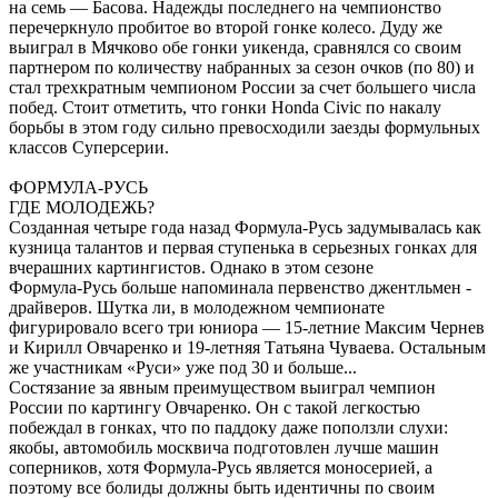
на семь — Басова. Надежды последнего на чемпионство
перечеркнуло пробитое во второй гонке колесо. Дуду же
выиграл в Мячково обе гонки уикенда, сравнялся со своим
партнером по количеству набранных за сезон очков (по 80) и
стал трехкратным чемпионом России за счет большего числа
побед. Стоит отметить, что гонки Honda Civic по накалу
борьбы в этом году сильно превосходили заезды формульных
классов Суперсерии.
ФОРМУЛА-РУСЬ
ГДЕ МОЛОДЕЖЬ?
Созданная четыре года назад Формула-Русь задумывалась как
кузница талантов и первая ступенька в серьезных гонках для
вчерашних картингистов. Однако в этом сезоне
Формула-Русь больше напоминала первенство джентльмен -
драйверов. Шутка ли, в молодежном чемпионате
фигурировало всего три юниора — 15-летние Максим Чернев
и Кирилл Овчаренко и 19-летняя Татьяна Чуваева. Остальным
же участникам «Руси» уже под 30 и больше...
Состязание за явным преимуществом выиграл чемпион
России по картингу Овчаренко. Он с такой легкостью
побеждал в гонках, что по паддоку даже поползли слухи:
якобы, автомобиль москвича подготовлен лучше машин
соперников, хотя Формула-Русь является моносерией, а
поэтому все болиды должны быть идентичны по своим