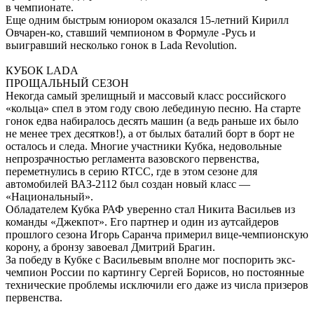
в чемпионате.
Еще одним быстрым юниором оказался 15-летний Кирилл
Овчарен-ко, ставший чемпионом в Формуле -Русь и
выигравший несколько гонок в Lada Revolution.
КУБОК LADA
ПРОЩАЛЬНЫЙ СЕЗОН
Некогда самый зрелищный и массовый класс российского
«кольца» спел в этом году свою лебединую песню. На старте
гонок едва набиралось десять машин (а ведь раньше их было
не менее трех десятков!), а от былых баталий борт в борт не
осталось и следа. Многие участники Кубка, недовольные
непрозрачностью регламента вазовского первенства,
переметнулись в серию RTCC, где в этом сезоне для
автомобилей ВАЗ-2112 был создан новый класс —
«Национальный».
Обладателем Кубка РАФ уверенно стал Никита Васильев из
команды «Джекпот». Его партнер и один из аутсайдеров
прошлого сезона Игорь Саранча примерил вице-чемпионскую
корону, а бронзу завоевал Дмитрий Брагин.
За победу в Кубке с Васильевым вполне мог поспорить экс-
чемпион России по картингу Сергей Борисов, но постоянные
технические проблемы исключили его даже из числа призеров
первенства.