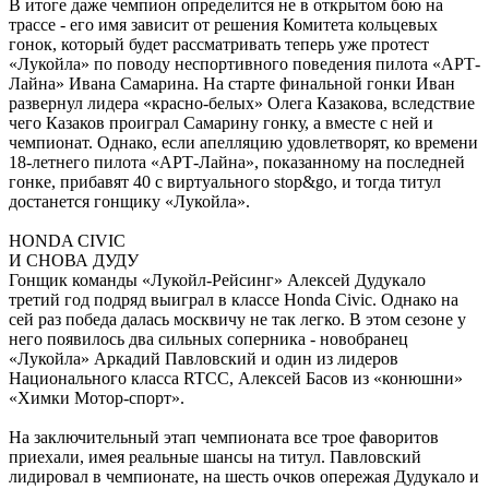
В итоге даже чемпион определится не в открытом бою на
трассе - его имя зависит от решения Комитета кольцевых
гонок, который будет рассматривать теперь уже протест
«Лукойла» по поводу неспортивного поведения пилота «АРТ-
Лайна» Ивана Самарина. На старте финальной гонки Иван
развернул лидера «красно-белых» Олега Казакова, вследствие
чего Казаков проиграл Самарину гонку, а вместе с ней и
чемпионат. Однако, если апелляцию удовлетворят, ко времени
18-летнего пилота «АРТ-Лайна», показанному на последней
гонке, прибавят 40 с виртуального stop&go, и тогда титул
достанется гонщику «Лукойла».
HONDA CIVIC
И СНОВА ДУДУ
Гонщик команды «Лукойл-Рейсинг» Алексей Дудукало
третий год подряд выиграл в классе Honda Civic. Однако на
сей раз победа далась москвичу не так легко. В этом сезоне у
него появилось два сильных соперника - новобранец
«Лукойла» Аркадий Павловский и один из лидеров
Национального класса RTCC, Алексей Басов из «конюшни»
«Химки Мотор-спорт».
На заключительный этап чемпионата все трое фаворитов
приехали, имея реальные шансы на титул. Павловский
лидировал в чемпионате, на шесть очков опережая Дудукало и