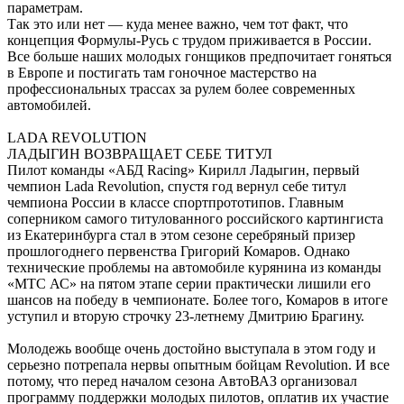
параметрам.
Так это или нет — куда менее важно, чем тот факт, что
концепция Формулы-Русь с трудом приживается в России.
Все больше наших молодых гонщиков предпочитает гоняться
в Европе и постигать там гоночное мастерство на
профессиональных трассах за рулем более современных
автомобилей.
LADA REVOLUTION
ЛАДЫГИН ВОЗВРАЩАЕТ СЕБЕ ТИТУЛ
Пилот команды «АБД Racing» Кирилл Ладыгин, первый
чемпион Lada Revolution, спустя год вернул себе титул
чемпиона России в классе спортпрототипов. Главным
соперником самого титулованного российского картингиста
из Екатеринбурга стал в этом сезоне серебряный призер
прошлогоднего первенства Григорий Комаров. Однако
технические проблемы на автомобиле курянина из команды
«МТС АС» на пятом этапе серии практически лишили его
шансов на победу в чемпионате. Более того, Комаров в итоге
уступил и вторую строчку 23-летнему Дмитрию Брагину.
Молодежь вообще очень достойно выступала в этом году и
серьезно потрепала нервы опытным бойцам Revolution. И все
потому, что перед началом сезона АвтоВАЗ организовал
программу поддержки молодых пилотов, оплатив их участие