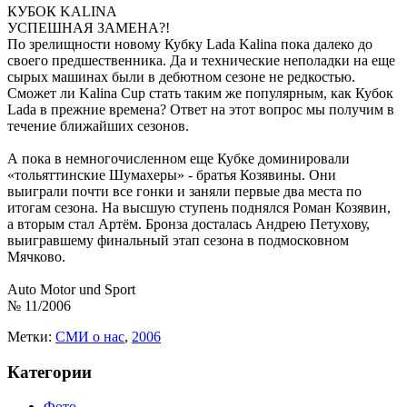
КУБОК KALINA
УСПЕШНАЯ ЗАМЕНА?!
По зрелищности новому Кубку Lada Kalina пока далеко до
своего предшественника. Да и технические неполадки на еще
сырых машинах были в дебютном сезоне не редкостью.
Сможет ли Kalina Cup стать таким же популярным, как Кубок
Lada в прежние времена? Ответ на этот вопрос мы получим в
течение ближайших сезонов.
А пока в немногочисленном еще Кубке доминировали
«тольяттинские Шумахеры» - братья Козявины. Они
выиграли почти все гонки и заняли первые два места по
итогам сезона. На высшую ступень поднялся Роман Козявин,
а вторым стал Артём. Бронза досталась Андрею Петухову,
выигравшему финальный этап сезона в подмосковном
Мячково.
Auto Motor und Sport
№ 11/2006
Метки:
CМИ о нас
,
2006
Категории
Фото