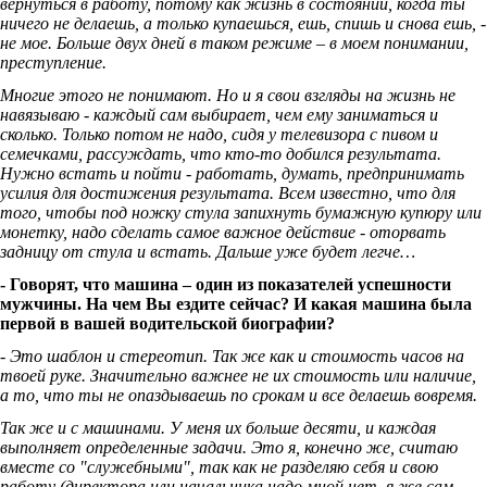
вернуться в работу, потому как жизнь в состоянии, когда ты
ничего не делаешь, а только купаешься, ешь, спишь и снова ешь, -
не мое. Больше двух дней в таком режиме – в моем понимании,
преступление.
Многие этого не понимают. Но и я свои взгляды на жизнь не
навязываю - каждый сам выбирает, чем ему заниматься и
сколько. Только потом не надо, сидя у телевизора с пивом и
семечками, рассуждать, что кто-то добился результата.
Нужно встать и пойти - работать, думать, предпринимать
усилия для достижения результата. Всем известно, что для
того, чтобы под ножку стула запихнуть бумажную купюру или
монетку, надо сделать самое важное действие - оторвать
задницу от стула и встать. Дальше уже будет легче…
- Говорят, что машина – один из показателей успешности
мужчины. На чем Вы ездите сейчас? И какая машина была
первой в вашей водительской биографии?
- Это шаблон и стереотип. Так же как и стоимость часов на
твоей руке. Значительно важнее не их стоимость или наличие,
а то, что ты не опаздываешь по срокам и все делаешь вовремя.
Так же и с машинами. У меня их больше десяти, и каждая
выполняет определенные задачи. Это я, конечно же, считаю
вместе со "служебными", так как не разделяю себя и свою
работу (директора или начальника надо мной нет, я же сам