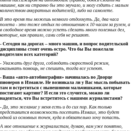
машине, как ни странно бы это звучало, и могу ездить с малым
количеством аккуратных водителей), либо на самолете.
В это время ты можешь немного отдохнуть. Да, два часа
полета - это тоже отдых по отношению к 10 часам за рулем, а
в свободное время можно успеть сделать много полезных дел,
которые, как правило, сами себя не решают.
- Сегодня на дорогах – много машин, и вопрос водительской
дисциплины стоит очень остро. Что бы Вы пожелали
водителям всех категорий?
- Уважать друг друга, соблюдать скоростной режим,
оказывать помощь, не спешить, тогда все успеют.
- Ваша «авто-автобиография» начиналась во Дворце
пионеров в Измаиле. Не возникала ли у Вас мысль побывать
там и встретиться с нынешними мальчишками, которые
постигают картинг? И если это случится, можно ли
надеяться, что Вы встретитесь с нашими журналистами?
- Да, это желание у меня есть и до сих пор. Как только
представится возможность посетить Измаил, это будет
одной из основных точек, куда я обязательно хочу попасть.
А мое отношение к журналистам, думаю, вам уже понятно,