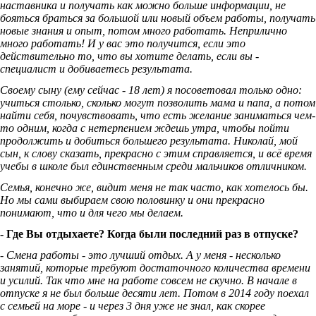
наставника и получать как можно больше информации, не
бояться браться за большой или новый объем работы, получать
новые знания и опыт, потом много работать. Неприлично
много работать! И у вас это получится, если это
действительно то, что вы хотите делать, если вы -
специалист и добиваетесь результата.
Своему сыну (ему сейчас - 18 лет) я посоветовал только одно:
учиться столько, сколько могут позволить мама и папа, а потом
найти себя, почувствовать, что есть желание заниматься чем-
то одним, когда с нетерпением ждешь утра, чтобы пойти
продолжить и добиться большего результата. Николай, мой
сын, к слову сказать, прекрасно с этим справляется, и всё время
учебы в школе был единственным среди мальчиков отличником.
Семья, конечно же, видит меня не так часто, как хотелось бы.
Но мы сами выбираем свою половинку и они прекрасно
понимают, что и для чего мы делаем.
- Где Вы отдыхаете? Когда были последний раз в отпуске?
- Смена работы - это лучший отдых. А у меня - несколько
занятий, которые требуют достаточного количества времени
и усилий. Так что мне на работе совсем не скучно. В начале в
отпуске я не был больше десяти лет. Потом в 2014 году поехал
с семьей на море - и через 3 дня уже не знал, как скорее