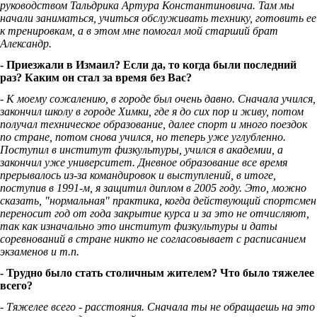
руководством Тальдрика Артура Константиновича. Там мы
начали заниматься, учиться обслуживать технику, готовить ее
к тренировкам, а в этом мне помогал мой старший брат
Александр.
- Приезжали в Измаил? Если да, то когда были последний
раз? Каким он стал за время без Вас?
- К моему сожалению, в городе был очень давно. Сначала учился,
закончил школу в городе Химки, где я до сих пор и живу, потом
получал техническое образование, далее спорт и много поездок
по стране, потом снова учился, но теперь уже углубленно.
Поступил в институт физкультуры, учился в академии, а
закончил уже университет. Дневное образование все время
прерывалось из-за командировок и выступлений, в итоге,
поступив в 1991-м, я защитил диплом в 2005 году. Это, можно
сказать, "нормальная" практика, когда действующий спортсмен
переносит год от года закрытие курса и за это не отчисляют,
так как изначально это институт физкультуры и даты
соревнований в стране никто не согласовывает с расписанием
экзаменов и т.п.
- Трудно было стать столичным жителем? Что было тяжелее
всего?
- Тяжелее всего - расстояния. Сначала ты не обращаешь на это