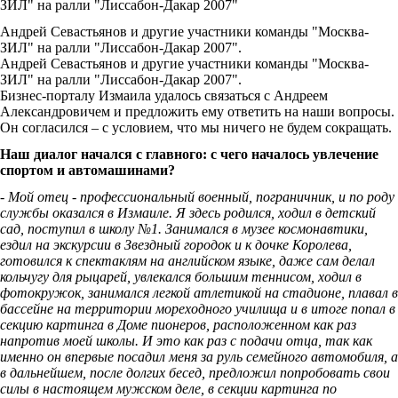
Андрей Севастьянов и другие участники команды "Москва-
ЗИЛ" на ралли "Лиссабон-Дакар 2007".
Андрей Севастьянов и другие участники команды "Москва-
ЗИЛ" на ралли "Лиссабон-Дакар 2007".
Бизнес-порталу Измаила удалось связаться с Андреем
Александровичем и предложить ему ответить на наши вопросы.
Он согласился – с условием, что мы ничего не будем сокращать.
Наш диалог начался с главного: с чего началось увлечение
спортом и автомашинами?
- Мой отец - профессиональный военный, пограничник, и по роду
службы оказался в Измаиле. Я здесь родился, ходил в детский
сад, поступил в школу №1. Занимался в музее космонавтики,
ездил на экскурсии в Звездный городок и к дочке Королева,
готовился к спектаклям на английском языке, даже сам делал
кольчугу для рыцарей, увлекался большим теннисом, ходил в
фотокружок, занимался легкой атлетикой на стадионе, плавал в
бассейне на территории мореходного училища и в итоге попал в
секцию картинга в Доме пионеров, расположенном как раз
напротив моей школы. И это как раз с подачи отца, так как
именно он впервые посадил меня за руль семейного автомобиля, а
в дальнейшем, после долгих бесед, предложил попробовать свои
силы в настоящем мужском деле, в секции картинга по