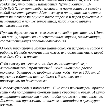
создал то, что теперь называется "группа компаний B-
TUNING"). Так вот, любая из машин в парке готова к выезду в
любой момент времени. Здесь - заслуга отца, так как военные
чистят и готовят оружие после стрельб и перед хранением, а
не начинают в панике готовиться, когда нужно начать
использовать его.
Просто берем ключи и - выезжаем на любое расстояние. Шины
- по сезону, страховки - в перчаточных ящиках, комплектация,
соответствующая задачам автомобиля.
О моем транспорте можно знать одно: он исправен и готов к
работе. Не надо подкачивать колесо или доливать масло перед
выездом. Сел - и поехал.
Себя я вожу на экономичном дизельном автомобиле, с
автоматической трансмиссией и кондиционером, расход
топлива - 6 литров по пробкам. Запас хода - более 1000 км. Я
перестал ездить на автомобилях с бензиновыми и
прожорливыми двигателями.
В голове философия поменялась. Я не стал пенсионером, просто
есть куда потратить сэкономленные средства и время. И глупо
их тратить только для того, чтобы произвести впечатление.
Достаточно приезжать на чистом автомобиле и культурно
одетым.