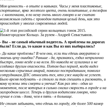
Моя ценность - в опыте и навыках. Часы у меня пластиковые,
спортивные, ярко желтого цвета, очень позитивные, а телефон
- с кнопочками, я по нему очень много говорю и не считаю
возможным сидеть с проводом питания целый день, как это
происходит у многих современных людей.
- Вы – не самый обычный водитель. А проблемы на дорогах
были? Если да, то какие и как Вы из них выбирались?
- Да какие проблемы? В чем они, если ты едешь аккуратно и
знаешь цену ошибки? Раньше - да, признаюсь, ездил неприлично
быстро, гонял везде и на всем. Но никогда не хулиганил и не
создавал другим опасности. Потом был период, когда видел
несколько серьезных аварий, помогал пострадавшим, помогал
сотрудникам ДПС относить тех, кто уже никуда не успеет.
Было время подумать - а стоило ли так спешить и рисковать, и
кому нужны эти смерти и увечья? Как раз это - один из
моментов, после которых я сильно снизил скорость в городе и на
загородном шоссе. Теперь и другим водителям говорю, что
лучше в семь - дома, чем в пять - в больнице.
Не стоит забывать, что едешь по городу, где более 500 камер