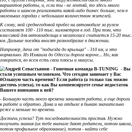
вариантов работы, и, если ты - не лентяй, то здесь много
работы и шансов реализовать какой-либо бизнес больше, чем в
маленьких городах с небольшим количеством жителей.
К слову, мой среднегодовой пробег на автомобиле за рулем
составляет 100 - 110 тыс. километров в год. При том, что
классикой для автовладельца в мегаполисе считается 15-20 тыс.
км. Дальние поездки вносят разнообразие в движении.
Например, дача от "подъезда до крыльца" - 310 км, и это
нормально. Из Измаила до Одессы дорога короче... Но, как
говорится, во всем есть свои плюсы и минусы.
- Вы
стали успешным человеком. Что сегодня занимает у Вас
бОльшую часть времени? Если работа (а только так можно
достичь успеха), то как Вы компенсируете семье недостаток
Вашего внимания к ней?
- Большую часть моего времени занимает работа, а еще дорога
к работе и обратно. Дома и на отдыхе я бываю значительно
реже и меньше по времени.
Достичь успеха? Тут последовательность простая. Нужно
получить знания (их тебе вначале дают родители, потом школа,
потом профильное образование), потом - найти себе