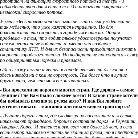
работают на фиксацию скоростного потока (а теперь - и
соблюдения ряда движения и т.п.!) и помогают смириться с
невысокой скоростью потока.
У меня здесь только одно несогласие - что я вынужден ехать
так медленно, что уже кажется неприлично. Но для
большинства эта скорость в городе уже опасна. Общая
проблема - в том, что водительское удостоверение получают
совсем неопытные водители, и именно они создают
статистику ДТП. И для их безопасности приходится снижать
скорость городского потока. Но выбирать не приходится - езжу
по общепринятым нормам и правилам.
Одно скажу точно и четко: в городе нет места для гонок и
здесь никогда ни с кем не соревнуюсь. Тем более что я лучше
других знаю, чем это может закончиться.
- Вы проехали по дорогам многих стран. Где дороги – самые
лучшие? Где Вам было сложнее всего? В какой стране хотели
бы побывать именно за рулем авто? И как Вы любите
путешествовать – машиной или иным видом транспорта?
- Лучшие дороги - там, где следят за их состоянием и жестко
наказывают бракоделов. Хорошее состояние дорог - в Германии,
Америке, Корее. Я путешествую вот уже более 25 лет, и если
есть выбор или возможность не ехать за рулем, то я предпочту
быть пассажиром на автомобиле (правда, боюсь ездить на