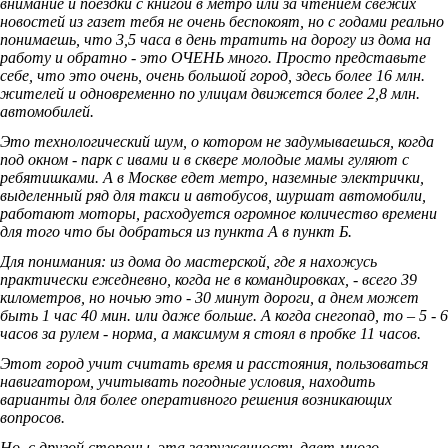
внимание и поездки с книгой в метро или за чтением свежих
новостей из газет тебя не очень беспокоят, но с годами реально
понимаешь, что 3,5 часа в день тратить на дорогу из дома на
работу и обратно - это ОЧЕНЬ много. Просто представьте
себе, что это очень, очень большой город, здесь более 16 млн.
жителей и одновременно по улицам движется более 2,8 млн.
автомобилей.
Это технологический шум, о котором не задумываешься, когда
под окном - парк с ивами и в сквере молодые мамы гуляют с
ребятишками. А в Москве едет метро, наземные электрички,
выделенный ряд для такси и автобусов, шуршат автомобили,
работают моторы, расходуется огромное количество времени
для того что бы добраться из пункта А в пункт Б.
Для понимания: из дома до мастерской, где я нахожусь
практически ежедневно, когда не в командировках, - всего 39
километров, но ночью это - 30 минут дороги, а днем может
быть 1 час 40 мин. или даже больше. А когда снегопад, то – 5 - 6
часов за рулем - норма, а максимум я стоял в пробке 11 часов.
Этот город учит считать время и расстояния, пользоваться
навигатором, учитывать погодные условия, находить
варианты для более оперативного решения возникающих
вопросов.
Но, с другой стороны, эта загруженность дает много