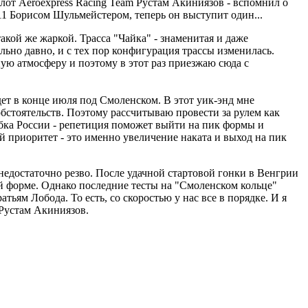
лот Aeroexpress Racing Team Рустам Акиниязов - вспомнил о
011 Борисом Шульмейстером, теперь он выступит один...
такой же жаркой. Трасса "Чайка" - знаменитая и даже
льно давно, и с тех пор конфигурация трассы изменилась.
ную атмосферу и поэтому в этот раз приезжаю сюда с
ет в конце июля под Смоленском. В этот уик-энд мне
бстоятельств. Поэтому рассчитываю провести за рулем как
убка России - репетиция поможет выйти на пик формы и
й приоритет - это именно увеличение наката и выход на пик
 недостаточно резво. После удачной стартовой гонки в Венгрии
ной форме. Однако последние тесты на "Смоленском кольце"
тьям Лобода. То есть, со скоростью у нас все в порядке. И я
 Рустам Акиниязов.