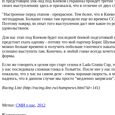
В предстоящий уик-энд под Киевом (Украина) пройдет третий э
своих выступлениях здесь и признался, что в отличие от двух 
"Настроение перед этапом - прекрасное. Тем более, что в Киеве 
легендарная. Большие гонки там проходили еще во времена ССС
Поэтому навряд ли опыт того выступления даст мне какое-то р
удовольствием.
Для нас этап под Киевом будет последней боевой подготовкой
предстоит ехать одному - потому что мой партнер Борис Шуль
можно больше времени и получить побольше гоночного наката. 
успешно выступить там. Конечно, в любой гонке всегда хочетс
формы.
Если же говорить в целом про старт сезона в Lada Granta Cup,
у нас последовала сложная гонка в Тольятти. После нее у нас 
показали, что у нас на самом деле - очень хорошая скорость, и
надеюсь, что в данном случае мы просто "медленно запрягали".
Racing Line (http://racing-line.ru/champnews.html?id=141)
Метки:
CМИ о нас
,
2012