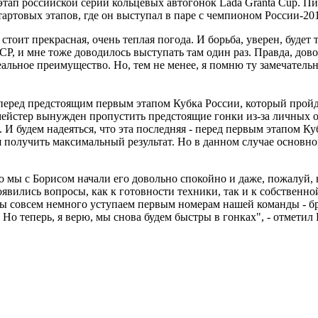
тап российской серии кольцевых автогонок Lada Granta Cup. Пи
стартовых этапов, где он выступал в паре с чемпионом России-2
стоит прекрасная, очень теплая погода. И борьба, уверен, будет 
Р, и мне тоже доводилось выступать там один раз. Правда, дово
еальное преимущество. Но, тем не менее, я помню ту замечатель
 перед предстоящим первым этапом Кубка России, который пройд
мейстер вынужден пропустить предстоящие гонки из-за личных о
И будем надеяться, что эта последняя - перед первым этапом К
я получить максимальный результат. Но в данном случае основно
 то мы с Борисом начали его довольно спокойно и даже, пожалуй,
появились вопросы, как к готовности техники, так и к собствен
 мы совсем немного уступаем первым номерам нашей команды - бра
 Но теперь, я верю, мы снова будем быстры в гонках", - отметил