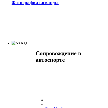
Фотографии команды
Сопровождение в
автоспорте
Проведите сезон вместе с
Профессиональной гоночной командой
B-Tuning
.
Мы ответим на ваши вопросы и решим
все поставленные задачи.