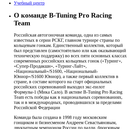
Учебный центр
О команде B-Tuning Pro Racing
Team
Российская автогоночная команда, одна из самых
известных в серии РСКГ, главном турнире страны по
кольцевым гонкам. Единственный коллектив, который
был представлен (самостоятельно или как оказывающий
техническую поддержку) во всех пяти основных классах
современных российских кольцевых гонок («Туринг»,
«Супер-Продакшн», «Туринг-Лайт»,
«Национальный»/S1600, «Национальный-
Юниор»/S1600 Юниор), а также первый коллектив в
стране, в составе которого на старт официальных
российских соревнований выходил экс-пилот
Формулы-1 (Мика Сало). В активе B-Tuning Pro Racing
Team есть победы как в национальных соревнованиях,
так и в международных, проводившихся за пределами
Российской Федерации
Команда была создана в 1998 году московским
гонщиком и бизнесменом Андреем Севастьяновым,
двукратным чемпионом России по ралли, бронзовым