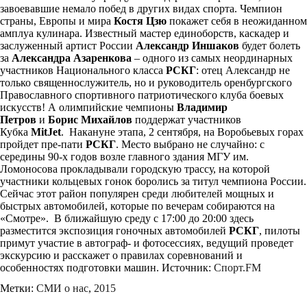
завоевавшие немало побед в других видах спорта. Чемпион
страны, Европы и мира
Костя Цзю
покажет себя в неожиданном
амплуа кулинара. Известный мастер единоборств, каскадер и
заслуженный артист России
Александр Иншаков
будет болеть
за
Александра Азаренкова
– одного из самых неординарных
участников Национального класса
РСКГ
: отец Александр не
только священнослужитель, но и руководитель оренбургского
Православного спортивного патриотического клуба боевых
искусств! А олимпийские чемпионы
Владимир
Петров
и
Борис Михайлов
поддержат участников
Кубка
MitJet
. Накануне этапа, 2 сентября, на Воробьевых горах
пройдет пре-пати
РСКГ
. Место выбрано не случайно: с
середины 90-х годов возле главного здания МГУ им.
Ломоносова прокладывали городскую трассу, на которой
участники кольцевых гонок боролись за титул чемпиона России.
Сейчас этот район популярен среди любителей мощных и
быстрых автомобилей, которые по вечерам собираются на
«Смотре». В ближайшую среду с 17:00 до 20:00 здесь
разместится экспозиция гоночных автомобилей
РСКГ
, пилоты
примут участие в автограф- и фотосессиях, ведущий проведет
экскурсию и расскажет о правилах соревнований и
особенностях подготовки машин. Источник:
Спорт.FM
Метки:
CМИ о нас
,
2015