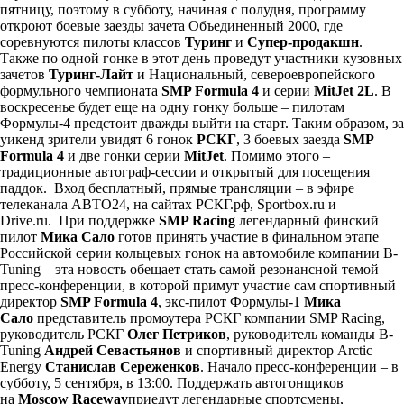
пятницу, поэтому в субботу, начиная с полудня, программу
откроют боевые заезды зачета Объединенный 2000, где
соревнуются пилоты классов
Туринг
и
Супер-продакшн
.
Также по одной гонке в этот день проведут участники кузовных
зачетов
Туринг-Лайт
и Национальный, североевропейского
формульного чемпионата
SMP Formula 4
и серии
MitJet 2L
. В
воскресенье будет еще на одну гонку больше – пилотам
Формулы-4 предстоит дважды выйти на старт. Таким образом, за
уикенд зрители увидят 6 гонок
РСКГ
, 3 боевых заезда
SMP
Formula 4
и две гонки серии
MitJet
. Помимо этого –
традиционные автограф-сессии и открытый для посещения
паддок. Вход бесплатный, прямые трансляции – в эфире
телеканала АВТО24, на сайтах РСКГ.рф, Sportbox.ru и
Drive.ru. При поддержке
SMP Racing
легендарный финский
пилот
Мика Сало
готов принять участие в финальном этапе
Российской серии кольцевых гонок на автомобиле компании B-
Tuning – эта новость обещает стать самой резонансной темой
пресс-конференции, в которой примут участие сам спортивный
директор
SMP Formula 4
, экс-пилот Формулы-1
Мика
Сало
представитель промоутера РСКГ компании SMP Racing,
руководитель РСКГ
Олег Петриков
, руководитель команды B-
Tuning
Андрей Севастьянов
и cпортивный директор Arctic
Energy
Станислав Сереженков
. Начало пресс-конференции – в
субботу, 5 сентября, в 13:00. Поддержать автогонщиков
на
Moscow Raceway
приедут легендарные спортсмены,