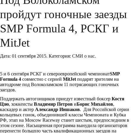
Под Волоколамском
пройдут гоночные заезды
SMP Formula 4, РСКГ и
MitJet
Дата:
01 сентября 2015
.
Категория:
СМИ о нас
.
5 и 6 сентября РСКГ и североевропейский чемпионат
SMP
Formula 4
совместно с серией
MitJet
подарят зрителям на
автодроме под Волоколамском 11 потрясающих гоночных
заездов.
Поддержать автогонщиков приедут известный боксер
Костя
Цзю
, хоккеисты
Владимир Петров
и
Борис Михайлов
,
каскадер и актер
Александр Иншаков
.
Для Российской серии
кольцевых гонок, объединившей классы Чемпионата и Кубка
РФ, этап на Moscow Raceway станет шестым, предпоследним в
этом сезоне. Насыщенная программа вынудила организаторов
перенести большую часть квалификационных заездов на